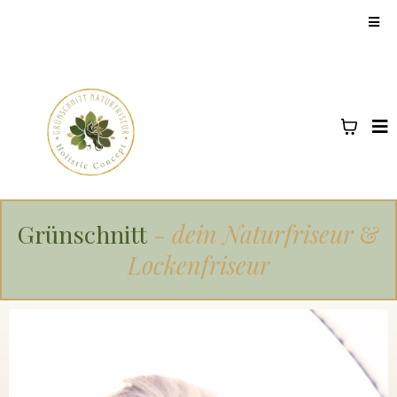
Grünschnitt
-
dein Naturfriseur
&
Lockenfriseur