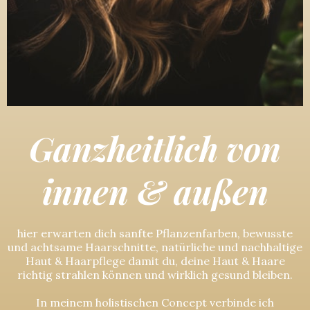
Ganzheitlich von
innen & außen
hier
erwarten dich sanfte Pflanzenfarben, bewusste
und achtsame Haarschnitte, natürliche und nachhaltige
Haut & Haarpflege damit du, deine Haut & Haare
richtig strahlen können und wirklich gesund bleiben.
In meinem holistischen Concept verbinde ich